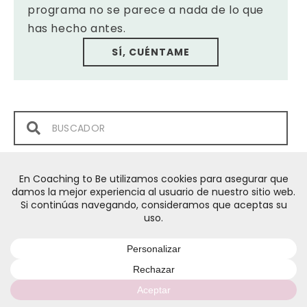
programa no se parece a nada de lo que
has hecho antes.
SÍ, CUÉNTAME
Oye,
NO TE VAYAS SIN ESCUCHAR ESTO
¿Te gustaría dejar de dudar de ti, sentirte más
segura y relacionarte sin desgastarte tanto?
Apúntate y recibe gratis el audio “Cómo Evitar
que Alguien Te Haga Sentir Mal".