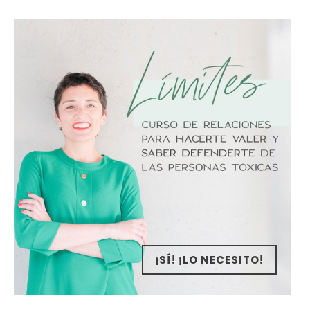
¡SÍ! ¡LO NECESITO!