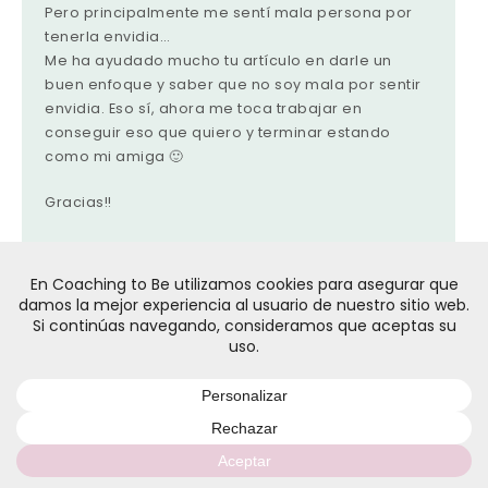
Pero principalmente me sentí mala persona por
tenerla envidia…
Me ha ayudado mucho tu artículo en darle un
buen enfoque y saber que no soy mala por sentir
envidia. Eso sí, ahora me toca trabajar en
conseguir eso que quiero y terminar estando
como mi amiga 🙂
Gracias!!
RESPONDER
VANESSA CARREÑO ANDRÉS
15/05/2017
Felicidades, Tania. Estás interiorizando muy
bien lo que significa la envidia y estoy
segura de que esto que te ha pasado te
servirá para conocerte mejor. Mucha suerte,