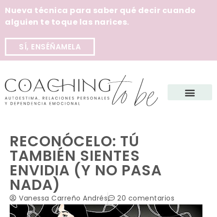
Nueva técnica para saber qué decir cuando
alguien te toque las narices.
SÍ, ENSÉÑAMELA
RECONÓCELO: TÚ
TAMBIÉN SIENTES
ENVIDIA (Y NO PASA
NADA)
Vanessa Carreño Andrés
20 comentarios