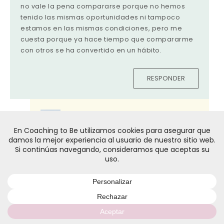
no vale la pena compararse porque no hemos
tenido las mismas oportunidades ni tampoco
estamos en las mismas condiciones, pero me
cuesta porque ya hace tiempo que compararme
con otros se ha convertido en un hábito.
RESPONDER
VANESSA CARREÑO ANDRÉS
12/12/2016
Hola Miren,
Entonces, si has creado el hábito de
compararte con determinado tipo de
personas, ahora se trata de crear el hábito
contrario. Piensa en por qué otro hábito
quieres cambiarlo… Es decir, “en vez de
compararme voy a … “.
Reflexiona argumentos que te sirvan, como