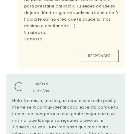
para prestarle atención. Tú eliges dónde lo
dejas y dónde sigues y vuelves a intentarlo. Y
hablarte así no creo que te ayude lo más
mínimo a confiar en ti ;-).
Un abrazo,
Vanessa
RESPONDER
JIMENA
08/12/2016
Hola, Vanessa, me ha gustado mucho este post y
me he sentido muy identificada excepto porque tú
hablas de compararse con gente mejor que uno
mismo, que los que son iguales o peores ni
siquiera los ves… A mí me pasa que me siento
inferior a gente que, pensándolo en frío, sé que es