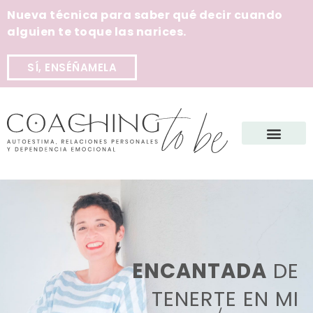
Nueva técnica para saber qué decir cuando
alguien te toque las narices.
SÍ, ENSÉÑAMELA
ENCANTADA
DE
TENERTE EN MI