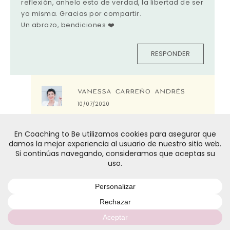
reflexión, anhelo esto de verdad, la libertad de ser
yo misma. Gracias por compartir.
Un abrazo, bendiciones ❤️
RESPONDER
VANESSA CARREÑO ANDRÉS
10/07/2020
Me alegro de que te haya gustado, María. En
el blog encontrarás muchos post sobre este
tema, para que poco a poco vayas sintiendo
la libertad de ser tú misma.
Un abrazo,
Vanessa
RESPONDER