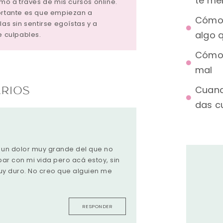
te me
tmo a través de mis cursos online.
portante es que empiezan a
Cómo 
las sin sentirse egoístas y a
algo q
e culpables.
Cómo 
mal
RIOS
Cuand
das c
e un dolor muy grande del que no
bar con mi vida pero acá estoy, sin
uy duro. No creo que alguien me
RESPONDER