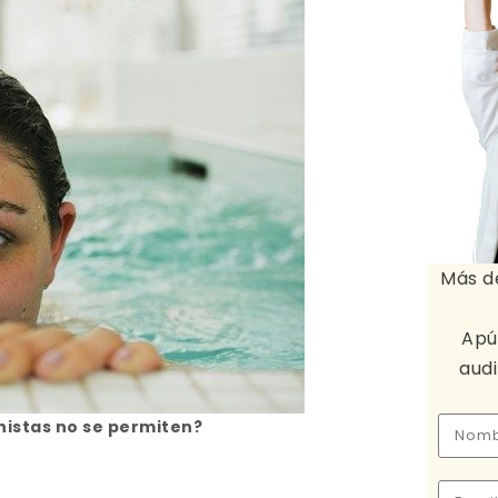
Más d
Apú
aud
nistas no se permiten?