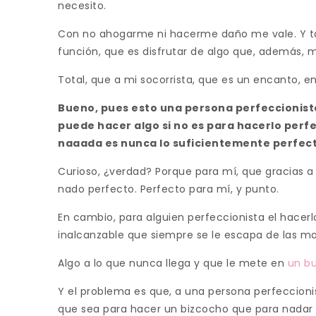
necesito.
Con no ahogarme ni hacerme daño me vale. Y t
función, que es disfrutar de algo que, además, m
Total, que a mi socorrista, que es un encanto, en
Bueno, pues esto una persona perfeccionista
puede hacer algo si no es para hacerlo perfec
naaada es nunca lo suficientemente perfect
Curioso, ¿verdad? Porque para mí, que gracias a
nado perfecto. Perfecto para mí, y punto.
En cambio, para alguien perfeccionista el hacer
inalcanzable que siempre se le escapa de las m
Algo a lo que nunca llega y que le mete en
un bu
Y el problema es que, a una persona perfeccionis
que sea para hacer un bizcocho que para nadar o