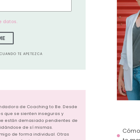
e datos.
ME
A CUANDO TE APETEZCA
undadora de Coaching to Be. Desde
 que se sienten inseguras y
ue están demasiado pendientes de
vidándose de sí mismas.
Cómo 
migo de forma individual. Otras