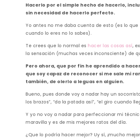
Hacerlo por el simple hecho de hacerlo, incl
sin necesidad de hacerlo perfecto.
Yo antes no me daba cuenta de esto (es lo que t
cuando lo eres no lo sabes).
Te crees que lo normal es
hacer las cosas así
, e
la sensación (muchas veces inconsciente) de qu
Pero ahora, que por fin he aprendido a hacer 
que soy capaz de reconocer si me sale mi ra
también, de olerlo a leguas en alguien.
Bueno, pues donde voy a nadar hay un socorrist
los brazos”, “da la patada así”, “el giro cuando lle
Y yo no voy a nadar para perfeccionar mi técni
maravilla y es de mis mejores ratos del día.
¿Que lo podría hacer mejor? Uy sí, ¡mucho mejor!