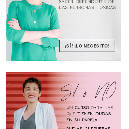
¡SÍ! ¡LO NECESITO!