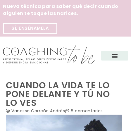
Nueva técnica para saber qué decir cuando
alguien te toque las narices.
SÍ, ENSÉÑAMELA
CUANDO LA VIDA TE LO
PONE DELANTE Y TÚ NO
LO VES
Vanessa Carreño Andrés
8 comentarios