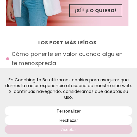
¡SÍ! ¡LO QUIERO!
LOS POST MÁS LEÍDOS
Cómo ponerte en valor cuando alguien
te menosprecia
Cómo dejar de sentirte culpable por
algo que hiciste
Cómo evitar que alguien te haga sentir
mal
Cuando te están tratando mal y tú no te
das cuenta