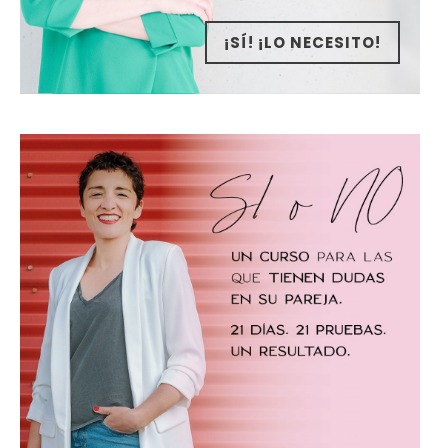
¡SÍ! ¡LO NECESITO!