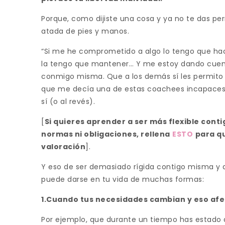
Porque, como dijiste una cosa y ya no te das pe
atada de pies y manos.
“Si me he comprometido a algo lo tengo que hac
la tengo que mantener… Y me estoy dando cuent
conmigo misma. Que a los demás sí les permito 
que me decía una de estas coachees incapaces d
sí (o al revés).
[
Si quieres aprender a ser más flexible cont
normas ni obligaciones, rellena
ESTO
para q
valoración
].
Y eso de ser demasiado rígida contigo misma y 
puede darse en tu vida de muchas formas:
1.Cuando tus necesidades cambian y eso afec
Por ejemplo, que durante un tiempo has estado