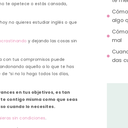
te me
 no te apetece o estás cansada,
Cómo 
algo q
hoy no quieres estudiar inglés o que
Cómo 
mal
ocrastinando
y dejando las cosas sin
Cuand
das c
da con tus compromisos puede
bandonando aquello a lo que te has
e “si no lo hago todos los días,
vances en tus objetivos, es tan
te contigo misma como que seas
so cuando lo necesites.
ieras sin condiciones
.