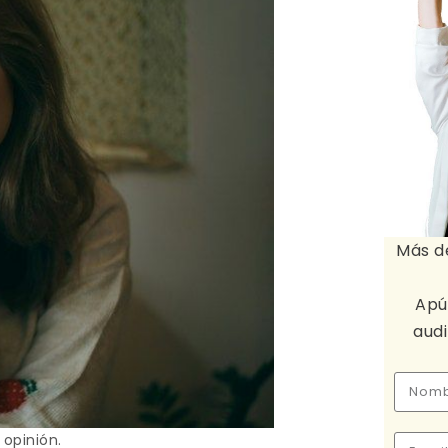
Más d
Apú
aud
opinión.