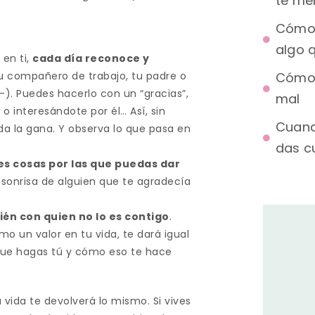
te me
Cómo 
algo q
en ti,
cada día reconoce y
Cómo 
 tu compañero de trabajo, tu padre o
-). Puedes hacerlo con un “gracias”,
mal
o interesándote por él… Así, sin
Cuand
 da la gana. Y observa lo que pasa en
das c
es cosas por las que puedas dar
a sonrisa de alguien que te agradecía
én con quien no lo es contigo
.
mo un valor en tu vida, te dará igual
 que hagas tú y cómo eso te hace
 vida te devolverá lo mismo. Si vives