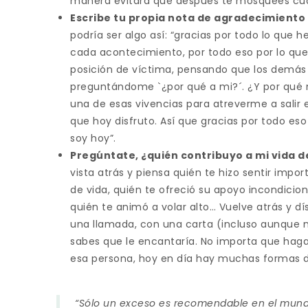
manera evitará que después te mosquees cuan
Escribe tu propia nota de agradecimiento a
podría ser algo así: “gracias por todo lo que h
cada acontecimiento, por todo eso por lo q
posición de víctima, pensando que los demás 
preguntándome `¿por qué a mi?´. ¿Y por qué n
una de esas vivencias para atreverme a salir e
que hoy disfruto. Así que gracias por todo es
soy hoy”.
Pregúntate, ¿quién contribuyo a mi vida d
vista atrás y piensa quién te hizo sentir impor
de vida, quién te ofreció su apoyo incondicion
quién te animó a volar alto… Vuelve atrás y d
una llamada, con una carta (incluso aunque n
sabes que le encantaría. No importa que hag
esa persona, hoy en día hay muchas formas de
“Sólo un exceso es recomendable en el mundo