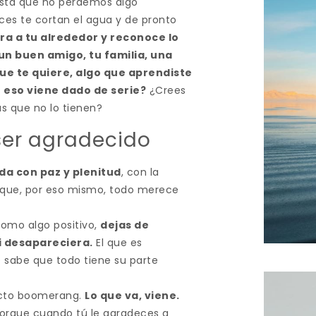
asta que no perdemos algo
ces te cortan el agua y de pronto
ra a tu alrededor y reconoce lo
un buen amigo, tu familia, una
que te quiere, algo que aprendiste
 eso viene dado de serie?
¿Crees
s que no lo tienen?
 ser agradecido
ida con paz y plenitud
, con la
y que, por eso mismo, todo merece
como algo positivo,
dejas de
i desapareciera.
El que es
e sabe que todo tiene su parte
fecto boomerang.
Lo que va, viene.
orque cuando tú le agradeces a