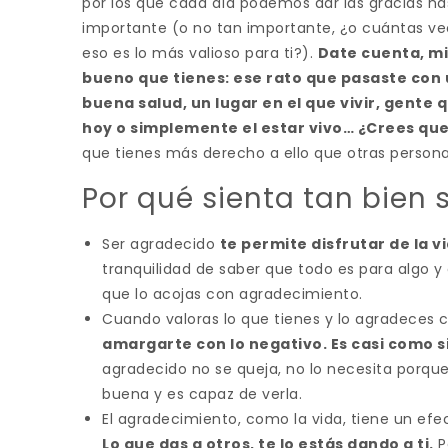
por los que cada día podemos dar las gracias h
importante (o no tan importante, ¿o cuántas ve
eso es lo más valioso para ti?).
Date cuenta, mi
bueno que tienes: ese rato que pasaste con 
buena salud, un lugar en el que vivir, gente 
hoy o simplemente el estar vivo… ¿Crees que
que tienes más derecho a ello que otras persona
Por qué sienta tan bien
Ser agradecido
te permite disfrutar de la v
tranquilidad de saber que todo es para algo 
que lo acojas con agradecimiento.
Cuando valoras lo que tienes y lo agradeces 
amargarte con lo negativo. Es casi como s
agradecido no se queja, no lo necesita porqu
buena y es capaz de verla.
El agradecimiento, como la vida, tiene un e
Lo que das a otros, te lo estás dando a ti.
P