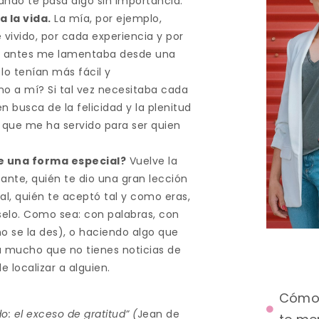
do te pasa algo sin importancia.
 la vida.
La mía, por ejemplo,
e vivido, por cada experiencia y por
ue antes me lamentaba desde una
lo tenían más fácil y
o a mí? Si tal vez necesitaba cada
n busca de la felicidad y la plenitud
o que me ha servido para ser quien
e una forma especial?
Vuelve la
tante, quién te dio una gran lección
al, quién te aceptó tal y como eras,
íselo. Como sea: con palabras, con
o se la des), o haciendo algo que
a mucho que no tienes noticias de
 localizar a alguien.
Cómo 
: el exceso de gratitud” (
Jean de