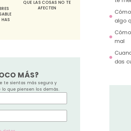
te me
QUE LAS COSAS NO TE
AFECTEN
BRES
Cómo 
SABLE
 HAS
algo q
Cómo 
mal
Cuand
das c
POCO MÁS?
 te sientas más segura y
e lo que piensen los demás.
e datos.