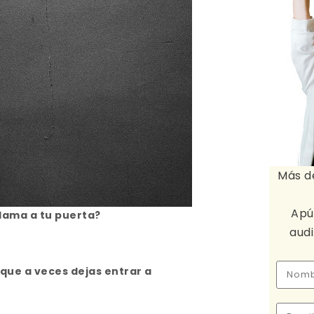
Más d
Apú
llama a tu puerta?
aud
o que a veces dejas entrar a