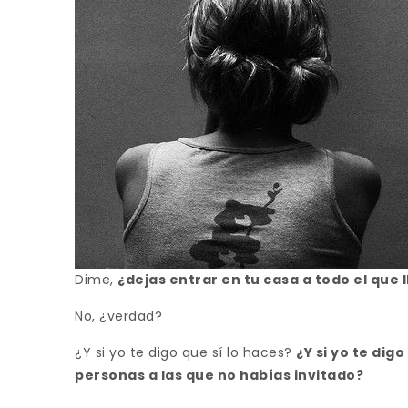
Dime,
¿dejas entrar en tu casa a todo el que 
No, ¿verdad?
¿Y si yo te digo que sí lo haces?
¿Y si yo te dig
personas a las que no habías invitado?