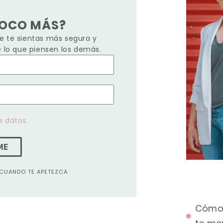
POCO MÁS?
 te sientas más segura y
e lo que piensen los demás.
e datos.
ME
A CUANDO TE APETEZCA
Cómo 