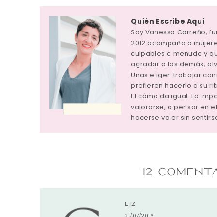
Quién Escribe Aquí
Soy Vanessa Carreño, f
2012 acompaño a mujeres
culpables a menudo y q
agradar a los demás, ol
Unas eligen trabajar con
prefieren hacerlo a su ri
El cómo da igual. Lo im
valorarse, a pensar en el
hacerse valer sin sentirs
12 COMENT
LIZ
21/07/2016