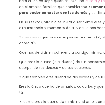
Para quien no sepa quién es, fue una
autora y t
en el ámbito familiar, que consideraba
el amor 
para poder conectar con los demás
y sentirn
En sus textos, Virginia te invita a ser como eres
circunstancia y momento de tu vida, lo has hech
Te recuerda que
eres una persona única
(sí, s
como tú?).
Que has de vivir en coherencia contigo misma, c
Que eres la dueña (o el dueño) de tus pensamien
cuerpo, de tus deseos y de tus acciones.
Y que también eres dueña de tus errores y de tu
Eres la única que ha de amarlos, cuidarlos y que
tú.
Y, como eres la dueña de ti misma, si en el ca