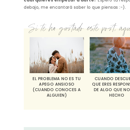
cuál quieres empezar a darte?
Espero tu resp
debajo, me encantará saber lo que piensas :-).
Si te ha gustado este post, aquí
EL PROBLEMA NO ES TU
CUANDO DESCU
APEGO ANSIOSO
QUE ERES RESPON
(CUANDO CONOCES A
DE ALGO QUE NO
ALGUIEN)
HECHO