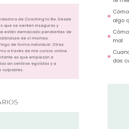
te me
Cómo 
undadora de Coaching to Be. Desde
algo q
 que se sienten inseguras y
Cómo 
ue están demasiado pendientes de
vidándose de sí mismas.
mal
migo de forma individual. Otras
tmo a través de mis cursos online.
Cuand
portante es que empiezan a
das c
las sin sentirse egoístas y a
e culpables.
ARIOS