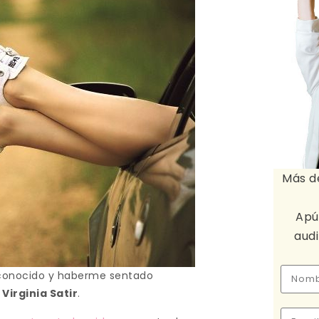
Más d
Apú
aud
 conocido y haberme sentado
s
Virginia Satir
.