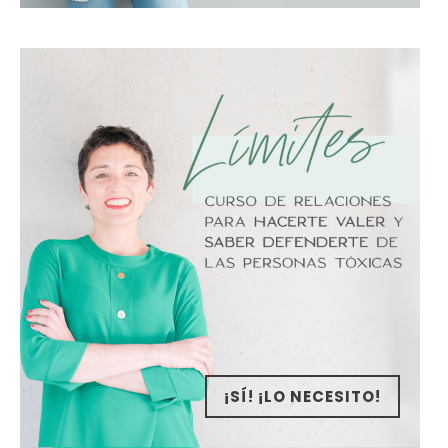
¡SÍ! ¡LO NECESITO!