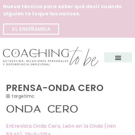
Nueva técnica para saber qué decir cuando
alguien te toque las narices.
SÍ, ENSÉÑAMELA
PRENSA-ONDA CERO
targetimc
ONDA CERO
Entrevista Onda Cero, León en la Onda (min
53:40). 25-11-2014.