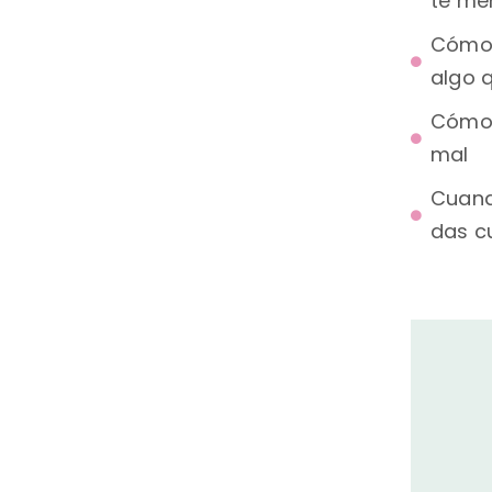
te me
Cómo 
algo q
Cómo 
mal
Cuand
das c