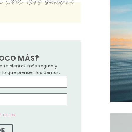
 tienes otros similares:
POCO MÁS?
 te sientas más segura y
e lo que piensen los demás.
e datos.
ME