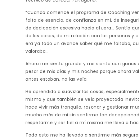
Técnico de calidad. Tarragona.
“Cuando comencé el programa de Coaching vení
falta de esencia, de confianza en mí, de insegu
de dedicación excesiva hacia afuera… Sentía que
de las cosas, de mi relación con las personas y e
era ya todo un avance saber qué me faltaba, 
valoraba…
Ahora me siento grande y me siento con ganas de
pesar de mis días y mis noches porque ahora v
antes estaban, no las veía.
He aprendido a suavizar las cosas, especialmen
misma y que también se veía proyectada inevit
hace vivir más tranquila, razonar y gestionar mu
mucho más de mi sin sentirme tan decepcionad
respetarme y ser fiel a mí misma me lleva a ha
Todo esto me ha llevado a sentirme más segura e