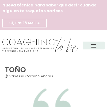
Nueva técnica para saber qué decir cuando
alguien te toque las narices.
SÍ, ENSÉÑAMELA
TOÑO
Vanessa Carreño Andrés