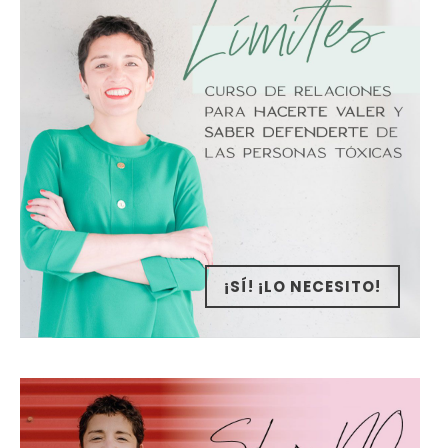
¡SÍ! ¡LO NECESITO!