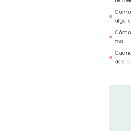
te me
Cómo 
algo q
Cómo 
mal
Cuand
das c