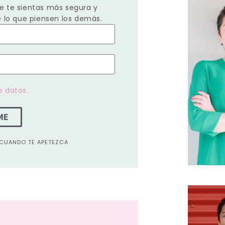
 te sientas más segura y
e lo que piensen los demás.
e datos.
ME
A CUANDO TE APETEZCA