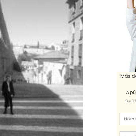
Más d
Apú
aud